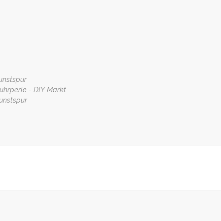
unstspur
uhrperle - DIY Markt
unstspur