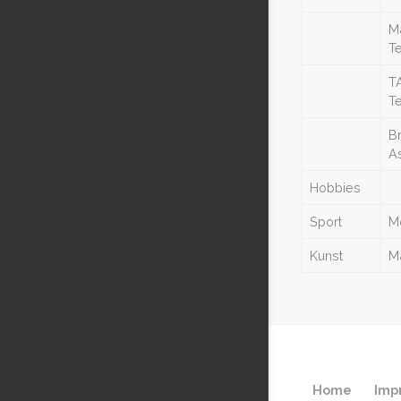
M
T
T
T
B
As
Hobbies
Sport
Mo
Kunst
Ma
Home
Imp