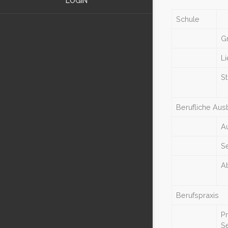
LOGIN
Schule
G
Li
S
Berufliche Aus
A
Se
A
Berufspraxis
P
Se