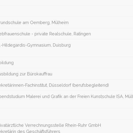
rundschule am Oemberg, Mülheim
ebfrauenschule - private Realschule, Ratingen
t.-Hildegardis-Gymnasium, Duisburg
bildung
usbildung zur Bürokauffrau
kretärinnen-Fachinstitut, Düsseldorf (berufsbegleitend)
bendstudium Malerei und Grafik an der Freien Kunstschule ISA, Mü
rivatärztliche Verrechnungsstelle Rhein-Ruhr GmbH
kretärin des Geschäftsführers